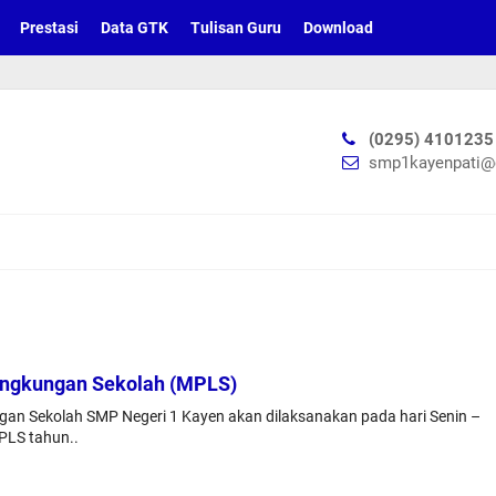
Prestasi
Data GTK
Tulisan Guru
Download
(0295) 4101235
smp1kayenpati@
ingkungan Sekolah (MPLS)
an Sekolah SMP Negeri 1 Kayen akan dilaksanakan pada hari Senin –
MPLS tahun..