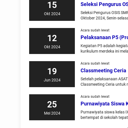
15
Seleksi Pengurus O
Seleksi Pengurus OSIS SMP
Okt 2024
Oktober 2024, Senin-selasa
Acara sudah lewat
12
Pelaksanaan P5 (Pro
Kegiatan P5 adalah kegia
Okt 2024
kurikulum merdeka ini mela
Acara sudah lewat
19
Classmeeting Ceria
Setelah pelaksanaan ASAT
Jun 2024
Classmeeting Ceria untuk 
Acara sudah lewat
25
Purnawiyata Siswa K
Purnawiyata siswa kelas I
Mei 2024
bertempat di sekolah tepat