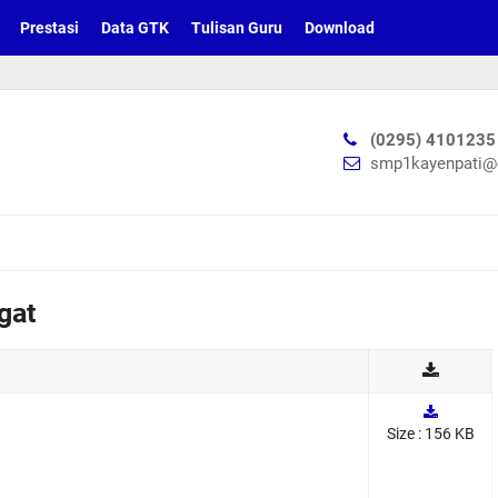
Prestasi
Data GTK
Tulisan Guru
Download
S
(0295) 4101235
smp1kayenpati@
gat
Size : 156 KB