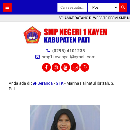
SELAMAT DATANG DI WEBSITE RESMI SMP NEGE
(0295) 4101235
smp1kayenpati@gmail.com
Anda ada di :
Beranda
-
GTK
-
Marina Falihatul Ibrizah, S.
PdI.