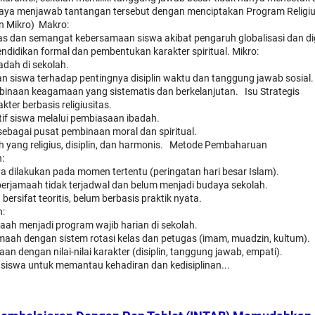
ya menjawab tantangan tersebut dengan menciptakan Program Religius “
 Mikro) Makro:
tas dan semangat kebersamaan siswa akibat pengaruh globalisasi dan dig
ndidikan formal dan pembentukan karakter spiritual. Mikro:
dah di sekolah.
 siswa terhadap pentingnya disiplin waktu dan tanggung jawab sosial.
naan keagamaan yang sistematis dan berkelanjutan. Isu Strategis
ter berbasis religiusitas.
if siswa melalui pembiasaan ibadah.
ebagai pusat pembinaan moral dan spiritual.
 yang religius, disiplin, dan harmonis. Metode Pembaharuan
:
dilakukan pada momen tertentu (peringatan hari besar Islam).
erjamaah tidak terjadwal dan belum menjadi budaya sekolah.
ersifat teoritis, belum berbasis praktik nyata.
n:
ah menjadi program wajib harian di sekolah.
aah dengan sistem rotasi kelas dan petugas (imam, muadzin, kultum).
an dengan nilai-nilai karakter (disiplin, tanggung jawab, empati).
siswa untuk memantau kehadiran dan kedisiplinan...