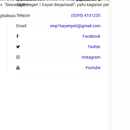
Siswa SMP Negeri 1 Kayen Berjamaah”, yaitu kegiatan pembiasaan ibada
Kayen
Telepon
(0295) 4101235
italisasi.
Email
smp1kayenpati@gmail.com
Facebook
Twitter
Instagram
Youtube