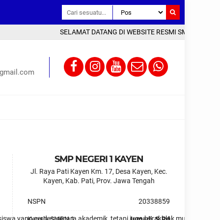
SELAMAT DATANG DI WEBSITE RESMI SMP NEGERI 1 KA
gmail.com
SMP NEGERI 1 KAYEN
Jl. Raya Pati Kayen Km. 17, Desa Kayen, Kec.
Kayen, Kab. Pati, Prov. Jawa Tengah
NSPN
20338859
swa yang cerdas secara akademik, tetapi juga berakhlak mulia dan berji
Kepala SMPN 1
Jumadi, S.Pd