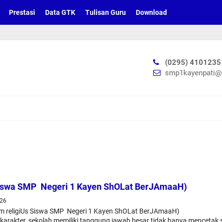
Prestasi
Data GTK
Tulisan Guru
Download
(0295) 4101235
smp1kayenpati@
Siswa SMP Negeri 1 Kayen ShOLat BerJAmaaH)
026
religiUs Siswa SMP Negeri 1 Kayen ShOLat BerJAmaaH)
arakter, sekolah memiliki tanggung jawab besar tidak hanya mencetak si