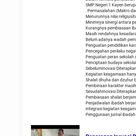
SMP Negeri 1 Kayen berupa
Permasalahan (Makro dan
Menurunnya nilai religiusi
Minimnya sinergi antara pe
Kurangnya pembiasaan iba
Masih rendahnya kesadaran
Belum adanya wadah pembi
Penguatan pendidikan karak
Pencegahan perilaku negat
Penguatan peran sekolah s
Penciptaan budaya sekolah
SebelumInovasi Diterapkan
Kegiatan keagamaan hanya 
Shalat dhuha dan dzuhur b
Pembinaan karakter masih b
SesudahInovasi Diterapka
Pembiasaan shalat berjama
Penjadwalan ibadah berjam
Integrasi kegiatan keagama
Penggunaan jurnal ibadah 