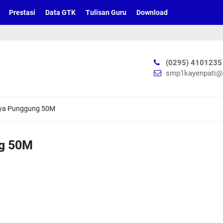
Prestasi
Data GTK
Tulisan Guru
Download
SE
(0295) 4101235
smp1kayenpati@
aya Punggung 50M
ng 50M