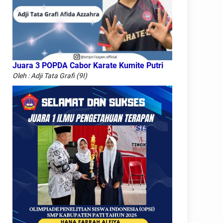
Juara 3 POPDA Cabor Karate Kumite Putri
Oleh : Adji Tata Grafi (9I)