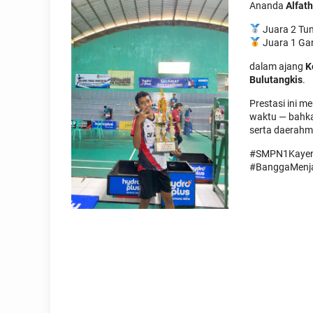
Ananda
Alfat
Juara 2 Tun
Juara 1 Ga
dalam ajang
K
Bulutangkis
.
Prestasi ini 
waktu — bahka
serta daerah
#SMPN1Kayen 
#BanggaMenja