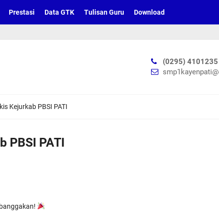
Prestasi
Data GTK
Tulisan Guru
Download
S
(0295) 4101235
smp1kayenpati@
kis Kejurkab PBSI PATI
ab PBSI PATI
mbanggakan!