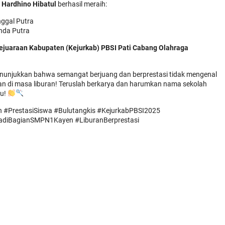
h Hardhino Hibatul
berhasil meraih:
ggal Putra
nda Putra
ejuaraan Kabupaten (Kejurkab) PBSI Pati Cabang Olahraga
menunjukkan bahwa semangat berjuang dan berprestasi tidak mengenal
n di masa liburan! Teruslah berkarya dan harumkan nama sekolah
mu!
#PrestasiSiswa #Bulutangkis #KejurkabPBSI2025
diBagianSMPN1Kayen #LiburanBerprestasi