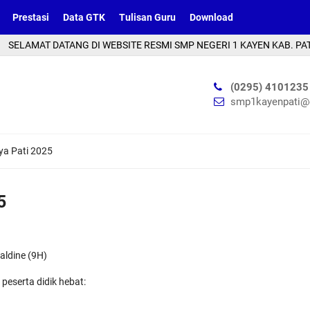
Prestasi
Data GTK
Tulisan Guru
Download
T DATANG DI WEBSITE RESMI SMP NEGERI 1 KAYEN KAB. PATI | ABADI
(0295) 4101235
smp1kayenpati@
a Pati 2025
5
aldine (9H)
eserta didik hebat: