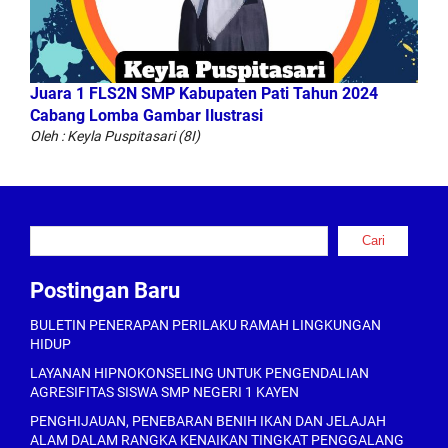
Juara 1 FLS2N SMP Kabupaten Pati Tahun 2024
Cabang Lomba Gambar Ilustrasi
Oleh : Keyla Puspitasari (8I)
Cari
Cari
Postingan Baru
BULETIN PENERAPAN PERILAKU RAMAH LINGKUNGAN
HIDUP
LAYANAN HIPNOKONSELING UNTUK PENGENDALIAN
AGRESIFITAS SISWA SMP NEGERI 1 KAYEN
PENGHIJAUAN, PENEBARAN BENIH IKAN DAN JELAJAH
ALAM DALAM RANGKA KENAIKAN TINGKAT PENGGALANG